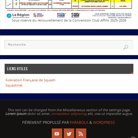
Sous réserve du renouvellement de la Convention Club Affilié 2025-2026
LIENS UTILES
Fédération Française de Squash
Squashnet
This text can be changed from the Miscellaneous section of the settings page.
Lorem ipsum
dolor sit amet,
consectetur adipiscing
elit, cras ut imperdiet augue.
FIÈREMENT PROPULSÉ PAR
PARABOLA
&
WORDPRESS.